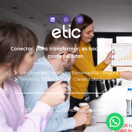
Conectar, para transformar, es hacer que las
cosas sucedan.
Ubicaciones: Medellín - Barranquilla - Bogotá
Teléfono: 3015805039
Correo:hola@e-tic.co
© 2025 | Todos los derechos reservados