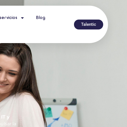
servicios
Blog
Talentic
IT y
lsar la