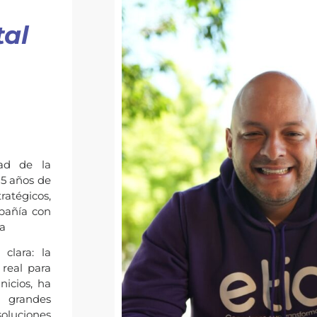
tal
dad de la
15 años de
ratégicos,
mpañía con
ca
clara: la
real para
icios, ha
e grandes
luciones