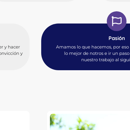
Pasión
er y hacer
Amamos lo que hacemos, por eso 
nvicción y
lo mejor de notros e ir un pas
nuestro trabajo al sigui