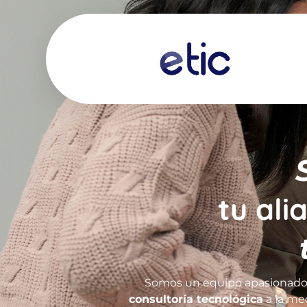
tu ali
Somos un equipo apasionado 
consultoría tecnológica
a la me