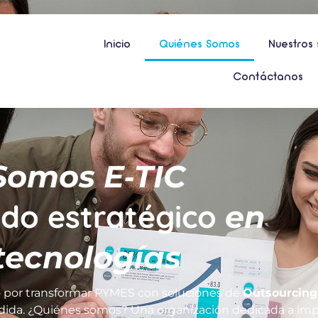
Inicio
Quiénes Somos
Nuestros 
Contáctanos
Somos E‑TIC
ado estratégico
en
tecnologías
por transformar PYMES con soluciones de
Outsourcing 
dida. ¿Quiénes somos? Una organización dedicada a impu