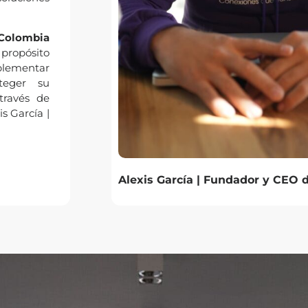
 Colombia
 propósito
plementar
oteger su
través de
s García |
Alexis García | Fundador y CEO d