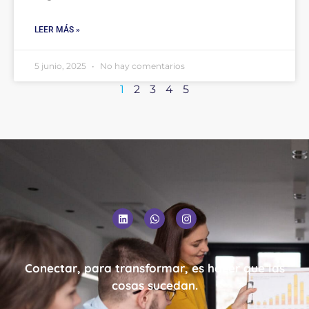
LEER MÁS »
5 junio, 2025
No hay comentarios
1
2
3
4
5
Conectar, para transformar, es hacer que las
cosas sucedan.