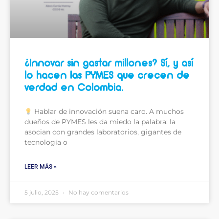
¿Innovar sin gastar millones? Sí, y así
lo hacen las PYMES que crecen de
verdad en Colombia.
Hablar de innovación suena caro. A muchos
dueños de PYMES les da miedo la palabra: la
asocian con grandes laboratorios, gigantes de
tecnología o
LEER MÁS »
5 julio, 2025
No hay comentarios