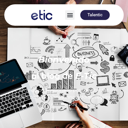
Talentic
Bienvenido
al blog de
E-Tic
Un equipo apasionado por transformar
PYMES con soluciones innovadoras, seguras y
a la medida