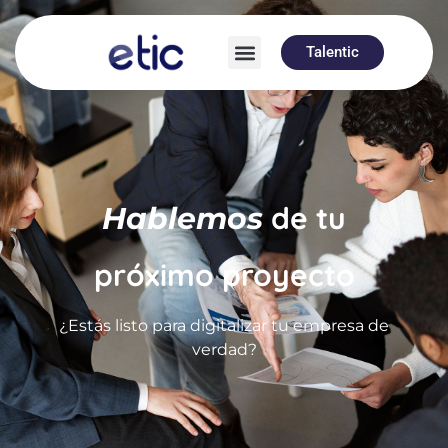
Talentic
de tu
Hablemos
próximo proyecto
¿Estás listo para digitalizar tu empresa de
verdad?