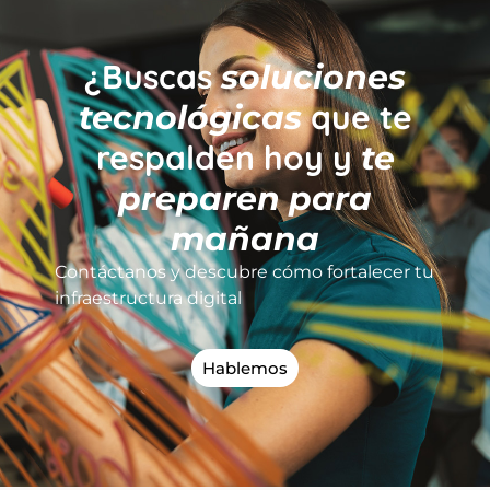
¿Buscas
soluciones
que te
tecnológicas
respalden hoy y
te
preparen para
mañana
Contáctanos y descubre cómo fortalecer tu
infraestructura digital
Hablemos