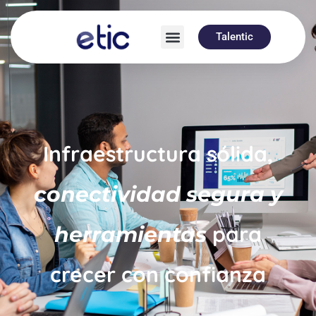
Talentic
Infraestructura sólida,
conectividad segura y
para
herramientas
crecer con confianza