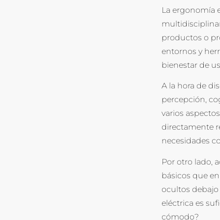
La ergonomía e
multidisciplina
productos o pro
entornos y herr
bienestar de us
A la hora de di
percepción, cog
varios aspectos
directamente r
necesidades c
Por otro lado,
básicos que en 
ocultos debajo 
eléctrica es su
cómodo?