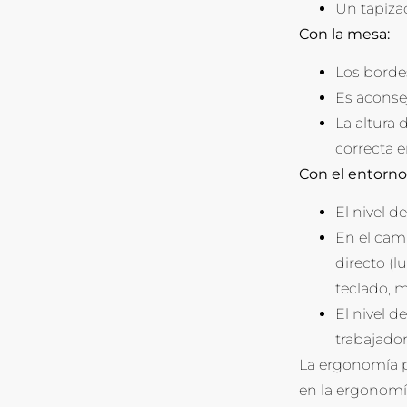
Un tapiza
Con la mesa:
Los bordes
Es aconse
La altura 
correcta e
Con el entorno
El nivel d
En el cam
directo (l
teclado, m
El nivel d
trabajador
La ergonomía pu
en la ergonomía