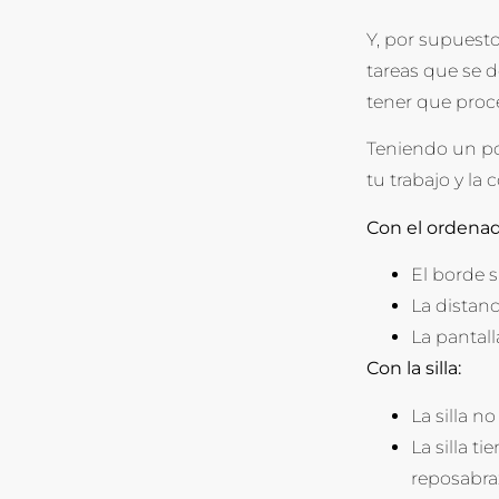
Y, por supuesto
tareas que se d
tener que proce
Teniendo un po
tu trabajo y la
Con el ordenad
El borde s
La distanc
La pantall
Con la silla:
La silla n
La silla t
reposabra