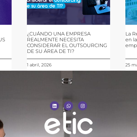
¿CUÁNDO UNA EMPRESA
La R
US
REALMENTE NECESITA
en l
CONSIDERAR EL OUTSOURCING
emp
DE SU ÁREA DE TI?
1 abril, 2026
25 ma