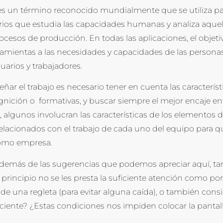
s un término reconocido mundialmente que se utiliza pa
rios que estudia las capacidades humanas y analiza aquell
cesos de producción. En todas las aplicaciones, el objeti
amientas a las necesidades y capacidades de las personas,
uarios y trabajadores.
señar el trabajo es necesario tener en cuenta las caracterí
nición o formativas, y buscar siempre el mejor encaje entr
, algunos involucran las características de los elementos 
elacionados con el trabajo de cada uno del equipo para q
omo empresa.
 además de las sugerencias que podemos apreciar aquí, 
principio no se les presta la suficiente atención como po
de una regleta (para evitar alguna caída), o también cons
ficiente? ¿Estas condiciones nos impiden colocar la pantall