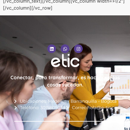
[/vc_column_text][/vc_column][vc_column width=»1/2″]
[/vc_column][/vc_row]
Conectar, para transformar, es hacer que las
cosas sucedan.
Ubicaciones: Medellín - Barranquilla - Bogotá
Teléfono: 3015805039
Correo:hola@e-tic.co