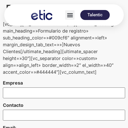
Registro de clientes
Talentic
[vc_row][vc_column width=»1/2″][ultimate_heading
main_heading=»Formulario de registro»
sub_heading_color=»#009cf6″ alignment=»left»
margin_design_tab_text=»»]Nuevos
Clientes[/ultimate_heading][ultimate_spacer
height=»30″][vc_separator color=»custom»
align=»align_left» border_width=»2″ el_width=»40″
accent_color=»#444444″][vc_column_text]
Empresa
Contacto
Email: