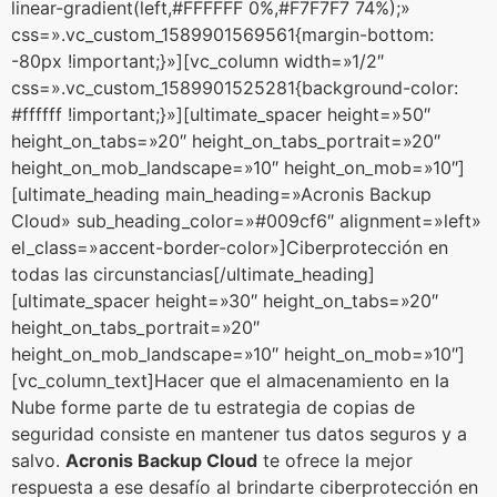
linear-gradient(left,#FFFFFF 0%,#F7F7F7 74%);»
css=».vc_custom_1589901569561{margin-bottom:
-80px !important;}»][vc_column width=»1/2″
css=».vc_custom_1589901525281{background-color:
#ffffff !important;}»][ultimate_spacer height=»50″
height_on_tabs=»20″ height_on_tabs_portrait=»20″
height_on_mob_landscape=»10″ height_on_mob=»10″]
[ultimate_heading main_heading=»Acronis Backup
Cloud» sub_heading_color=»#009cf6″ alignment=»left»
el_class=»accent-border-color»]Ciberprotección en
todas las circunstancias[/ultimate_heading]
[ultimate_spacer height=»30″ height_on_tabs=»20″
height_on_tabs_portrait=»20″
height_on_mob_landscape=»10″ height_on_mob=»10″]
[vc_column_text]Hacer que el almacenamiento en la
Nube forme parte de tu estrategia de copias de
seguridad consiste en mantener tus datos seguros y a
salvo.
Acronis Backup Cloud
te ofrece la mejor
respuesta a ese desafío al brindarte ciberprotección en