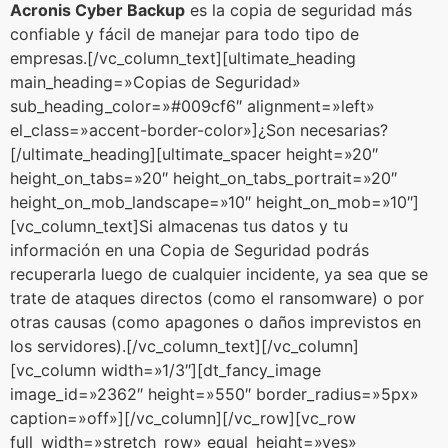
Acronis Cyber Backup
es la copia de seguridad más
confiable y fácil de manejar para todo tipo de
empresas.[/vc_column_text][ultimate_heading
main_heading=»Copias de Seguridad»
sub_heading_color=»#009cf6″ alignment=»left»
el_class=»accent-border-color»]¿Son necesarias?
[/ultimate_heading][ultimate_spacer height=»20″
height_on_tabs=»20″ height_on_tabs_portrait=»20″
height_on_mob_landscape=»10″ height_on_mob=»10″]
[vc_column_text]Si almacenas tus datos y tu
información en una Copia de Seguridad podrás
recuperarla luego de cualquier incidente, ya sea que se
trate de ataques directos (como el ransomware) o por
otras causas (como apagones o daños imprevistos en
los servidores).[/vc_column_text][/vc_column]
[vc_column width=»1/3″][dt_fancy_image
image_id=»2362″ height=»550″ border_radius=»5px»
caption=»off»][/vc_column][/vc_row][vc_row
full_width=»stretch_row» equal_height=»yes»