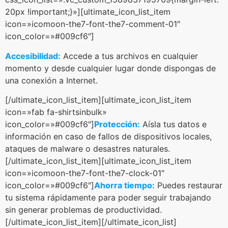
20px !important;}»][ultimate_icon_list_item
icon=»icomoon-the7-font-the7-comment-01″
icon_color=»#009cf6″]
Accesibilidad:
Accede a tus archivos en cualquier
momento y desde cualquier lugar donde dispongas de
una conexión a Internet.
[/ultimate_icon_list_item][ultimate_icon_list_item
icon=»fab fa-shirtsinbulk»
icon_color=»#009cf6″]
Protección:
Aísla tus datos e
información en caso de fallos de dispositivos locales,
ataques de malware o desastres naturales.
[/ultimate_icon_list_item][ultimate_icon_list_item
icon=»icomoon-the7-font-the7-clock-01″
icon_color=»#009cf6″]
Ahorra tiempo:
Puedes restaurar
tu sistema rápidamente para poder seguir trabajando
sin generar problemas de productividad.
[/ultimate_icon_list_item][/ultimate_icon_list]