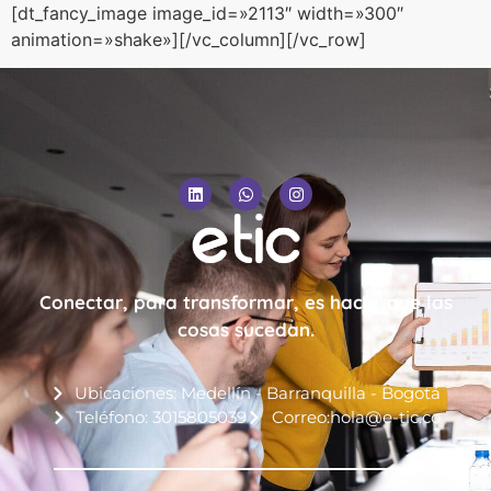
[dt_fancy_image image_id=»2113″ width=»300″
animation=»shake»][/vc_column][/vc_row]
Conectar, para transformar, es hacer que las
cosas sucedan.
Ubicaciones: Medellín - Barranquilla - Bogotá
Teléfono: 3015805039
Correo:hola@e-tic.co