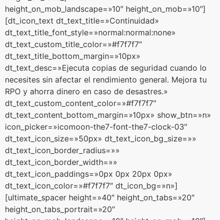
height_on_mob_landscape=»10″ height_on_mob=»10″]
[dt_icon_text dt_text_title=»Continuidad»
dt_text_title_font_style=»normal:normal:none»
dt_text_custom_title_color=»#f7f7f7″
dt_text_title_bottom_margin=»10px»
dt_text_desc=»Ejecuta copias de seguridad cuando lo
necesites sin afectar el rendimiento general. Mejora tu
RPO y ahorra dinero en caso de desastres.»
dt_text_custom_content_color=»#f7f7f7″
dt_text_content_bottom_margin=»10px» show_btn=»n»
icon_picker=»icomoon-the7-font-the7-clock-03″
dt_text_icon_size=»50px» dt_text_icon_bg_size=»»
dt_text_icon_border_radius=»»
dt_text_icon_border_width=»»
dt_text_icon_paddings=»0px 0px 20px 0px»
dt_text_icon_color=»#f7f7f7″ dt_icon_bg=»n»]
[ultimate_spacer height=»40″ height_on_tabs=»20″
height_on_tabs_portrait=»20″