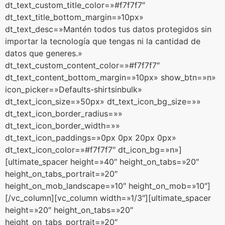
dt_text_custom_title_color=»#f7f7f7″
dt_text_title_bottom_margin=»10px»
dt_text_desc=»Mantén todos tus datos protegidos sin
importar la tecnología que tengas ni la cantidad de
datos que generes.»
dt_text_custom_content_color=»#f7f7f7″
dt_text_content_bottom_margin=»10px» show_btn=»n»
icon_picker=»Defaults-shirtsinbulk»
dt_text_icon_size=»50px» dt_text_icon_bg_size=»»
dt_text_icon_border_radius=»»
dt_text_icon_border_width=»»
dt_text_icon_paddings=»0px 0px 20px 0px»
dt_text_icon_color=»#f7f7f7″ dt_icon_bg=»n»]
[ultimate_spacer height=»40″ height_on_tabs=»20″
height_on_tabs_portrait=»20″
height_on_mob_landscape=»10″ height_on_mob=»10″]
[/vc_column][vc_column width=»1/3″][ultimate_spacer
height=»20″ height_on_tabs=»20″
height_on_tabs_portrait=»20″