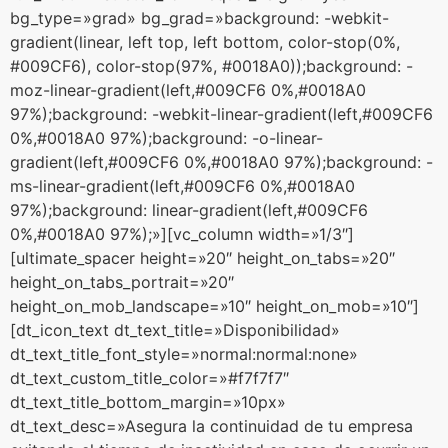
bg_type=»grad» bg_grad=»background: -webkit-
gradient(linear, left top, left bottom, color-stop(0%,
#009CF6), color-stop(97%, #0018A0));background: -
moz-linear-gradient(left,#009CF6 0%,#0018A0
97%);background: -webkit-linear-gradient(left,#009CF6
0%,#0018A0 97%);background: -o-linear-
gradient(left,#009CF6 0%,#0018A0 97%);background: -
ms-linear-gradient(left,#009CF6 0%,#0018A0
97%);background: linear-gradient(left,#009CF6
0%,#0018A0 97%);»][vc_column width=»1/3″]
[ultimate_spacer height=»20″ height_on_tabs=»20″
height_on_tabs_portrait=»20″
height_on_mob_landscape=»10″ height_on_mob=»10″]
[dt_icon_text dt_text_title=»Disponibilidad»
dt_text_title_font_style=»normal:normal:none»
dt_text_custom_title_color=»#f7f7f7″
dt_text_title_bottom_margin=»10px»
dt_text_desc=»Asegura la continuidad de tu empresa