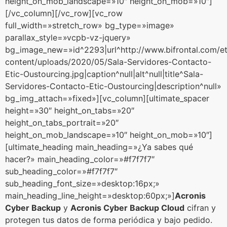
height_on_mob_landscape=»10″ height_on_mob=»10″]
[/vc_column][/vc_row][vc_row
full_width=»stretch_row» bg_type=»image»
parallax_style=»vcpb-vz-jquery»
bg_image_new=»id^2293|url^http://www.bifrontal.com/e
content/uploads/2020/05/Sala-Servidores-Contacto-
Etic-Oustourcing.jpg|caption^null|alt^null|title^Sala-
Servidores-Contacto-Etic-Oustourcing|description^null»
bg_img_attach=»fixed»][vc_column][ultimate_spacer
height=»30″ height_on_tabs=»20″
height_on_tabs_portrait=»20″
height_on_mob_landscape=»10″ height_on_mob=»10″]
[ultimate_heading main_heading=»¿Ya sabes qué
hacer?» main_heading_color=»#f7f7f7″
sub_heading_color=»#f7f7f7″
sub_heading_font_size=»desktop:16px;»
main_heading_line_height=»desktop:60px;»]
Acronis
Cyber Backup
y
Acronis Cyber Backup Cloud
cifran y
protegen tus datos de forma periódica y bajo pedido.