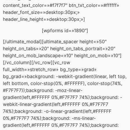
content_text_color=»#f7f7f7″ btn_txt_color=»#ffffff»
header_font_size=»desktop:30px;»
header_line_height=»desktop:30px;»]
[wpforms id=»1890″]
[/ultimate_modal][ultimate_spacer height=»50″
height_on_tabs=»20″ height_on_tabs_portrait=»20″
height_on_mob_landscape=»10″ height_on_mob=»10″]
[/vc_column][/vc_row][vc_row
full_width=»stretch_row» bg_type=»grad»
bg_grad=»background: -webkit-gradient(linear, left top,
left bottom, color-stop(0%, #FFFFFF), color-stop(74%,
#F7F7F7));background: -moz-linear-
gradient(left,#FFFFFF 0%,#F7F7F7 74%);background: -
webkit-linear-gradient(left,#FFFFFF 0%,#F7F7F7
74%);background: -o-linear-gradient(left,#FFFFFF
0%,#F7F7F7 74%);background: -ms-linear-
gradient(left,#FFFFFF 0%,#F7F7F7 74%);background: