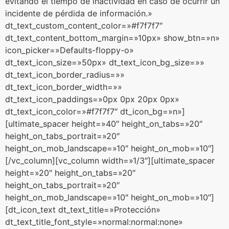
evitando el tiempo de inactividad en caso de ocurrir un
incidente de pérdida de información.»
dt_text_custom_content_color=»#f7f7f7″
dt_text_content_bottom_margin=»10px» show_btn=»n»
icon_picker=»Defaults-floppy-o»
dt_text_icon_size=»50px» dt_text_icon_bg_size=»»
dt_text_icon_border_radius=»»
dt_text_icon_border_width=»»
dt_text_icon_paddings=»0px 0px 20px 0px»
dt_text_icon_color=»#f7f7f7″ dt_icon_bg=»n»]
[ultimate_spacer height=»40″ height_on_tabs=»20″
height_on_tabs_portrait=»20″
height_on_mob_landscape=»10″ height_on_mob=»10″]
[/vc_column][vc_column width=»1/3″][ultimate_spacer
height=»20″ height_on_tabs=»20″
height_on_tabs_portrait=»20″
height_on_mob_landscape=»10″ height_on_mob=»10″]
[dt_icon_text dt_text_title=»Protección»
dt_text_title_font_style=»normal:normal:none»