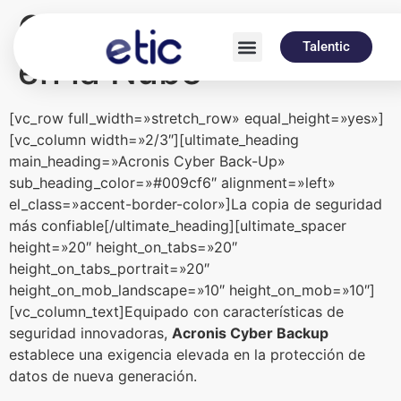
Copias de Seguridad
Talentic
en la Nube
[vc_row full_width=»stretch_row» equal_height=»yes»]
[vc_column width=»2/3″][ultimate_heading
main_heading=»Acronis Cyber Back-Up»
sub_heading_color=»#009cf6″ alignment=»left»
el_class=»accent-border-color»]La copia de seguridad
más confiable[/ultimate_heading][ultimate_spacer
height=»20″ height_on_tabs=»20″
height_on_tabs_portrait=»20″
height_on_mob_landscape=»10″ height_on_mob=»10″]
[vc_column_text]Equipado con características de
seguridad innovadoras,
Acronis Cyber Backup
establece una exigencia elevada en la protección de
datos de nueva generación.