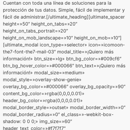
Cuentan con toda una línea de soluciones para la
protección de tus datos. Simple, fácil de implementar y
fácil de administrar.[/ultimate_heading][ultimate_spacer
height=»50″ height_on_tabs=»20″
height_on_tabs_portrait=»20″
height_on_mob_landscape=»10″ height_on_mob=»10″]
[ultimate_modal icon_type=»selector» icon=»icomoon-
the7-font-the7-mail-03″ modal_title=»¡Quiero más
información!» btn_size=»lg» btn_bg_color=»#009cf6″
btn_bg_hover_color=»#000066″ btn_text=»¡Quiero más
información!» modal_size=»medium»
modal_style=»overlay-show-genie»
overlay_bg_color=»#000066″ overlay_bg_opacity=»90″
content_bg_color=»rgba(0,0,0,0.01)»
header_bg_color=»rgba(0,0,0,0.01)»
modal_border_style=»outset» modal_border_width=»0″
modal_border_radius=»0″ el_class=»-webkit-box-
shadow: 0 0 0;» img_size=»60″
header_text_color=»#f7f7f7″