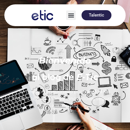
Talentic
Bienvenido
al blog de
E-Tic
Un equipo apasionado por transformar
PYMES con soluciones innovadoras, seguras y
a la medida