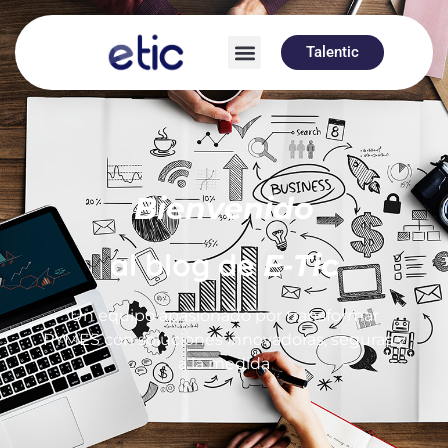
Talentic
Bienvenido
al blog de
E-Tic
Un equipo apasionado por transformar
PYMES con soluciones innovadoras, seguras y
a la medida