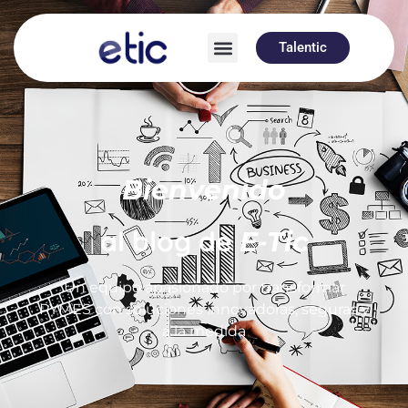
Talentic
Bienvenido
al blog de
E-Tic
Un equipo apasionado por transformar
PYMES con soluciones innovadoras, seguras y
a la medida