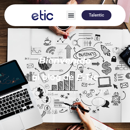
Talentic
Bienvenido
al blog de
E-Tic
Un equipo apasionado por transformar
PYMES con soluciones innovadoras, seguras y
a la medida