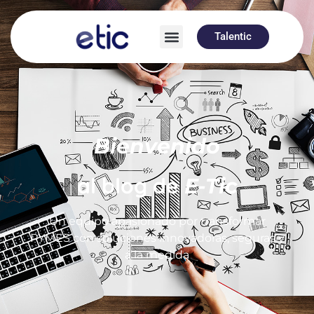
Talentic
Bienvenido
al blog de
E-Tic
Un equipo apasionado por transformar
PYMES con soluciones innovadoras, seguras y
a la medida