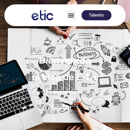
Talentic
Bienvenido
al blog de
E-Tic
Un equipo apasionado por transformar
PYMES con soluciones innovadoras, seguras y
a la medida