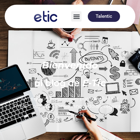
Talentic
Bienvenido
al blog de
E-Tic
Un equipo apasionado por transformar
PYMES con soluciones innovadoras, seguras y
a la medida