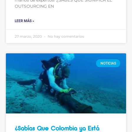
manos de expertos! ¿SABES QUÉ SIGNIFICA EL
OUTSOURCING EN
LEER MÁS »
27 marzo, 2020
No hay comentarios
NOTICIAS
¿Sabías Que Colombia ya Está