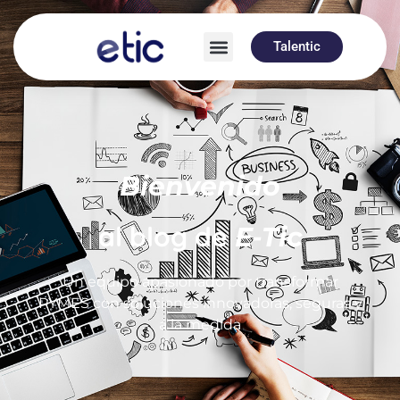
Talentic
Bienvenido
al blog de
E-Tic
Un equipo apasionado por transformar
PYMES con soluciones innovadoras, seguras y
a la medida