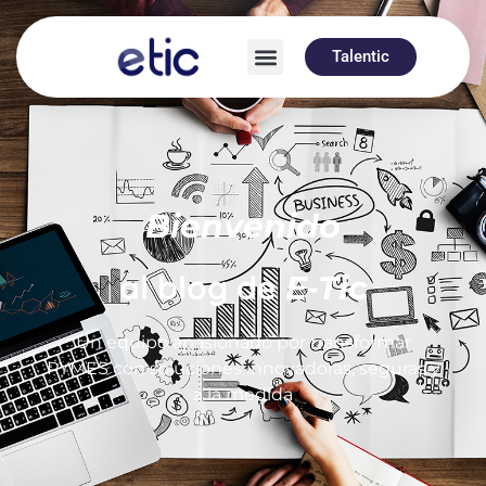
Talentic
Bienvenido
al blog de
E-Tic
Un equipo apasionado por transformar
PYMES con soluciones innovadoras, seguras y
a la medida