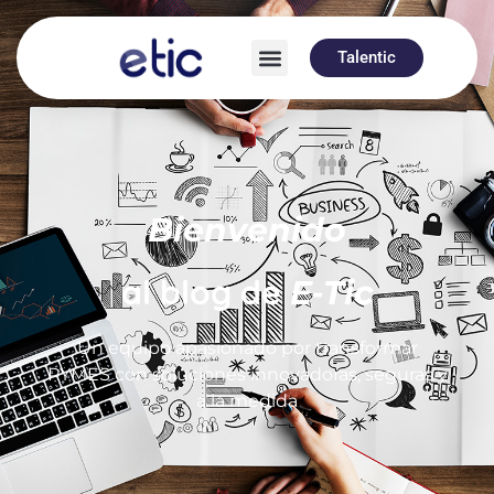
Talentic
Bienvenido
al blog de
E-Tic
Un equipo apasionado por transformar
PYMES con soluciones innovadoras, seguras y
a la medida