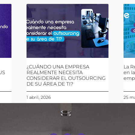
¿CUÁNDO UNA EMPRESA
La R
US
REALMENTE NECESITA
en l
CONSIDERAR EL OUTSOURCING
emp
DE SU ÁREA DE TI?
1 abril, 2026
25 ma