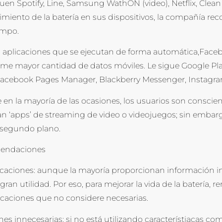
siguen Spotify, Line, Samsung WathON (video), Netflix, Clea
imiento de la batería en sus dispositivos, la compañía reco
empo.
s aplicaciones que se ejecutan de forma automática,Faceb
me mayor cantidad de datos móviles. Le sigue Google Play S
 Facebook Pages Manager, Blackberry Messenger, Instagra
en la mayoría de las ocasiones, los usuarios son conscien
 ‘apps’ de streaming de video o videojuegos; sin embargo,
 segundo plano.
mendaciones
ficaciones: aunque la mayoría proporcionan información i
 gran utilidad. Por eso, para mejorar la vida de la batería, 
ificaciones que no considere necesarias.
s innecesarias: si no está utilizando característiacas com