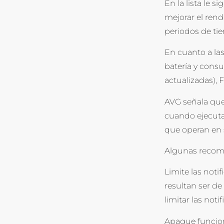
En la lista le 
mejorar el rend
periodos de ti
En cuanto a la
batería y consu
actualizadas),
AVG señala que 
cuando ejecutan
que operan en
Algunas reco
Limite las noti
resultan ser de
limitar las not
Apague funcione