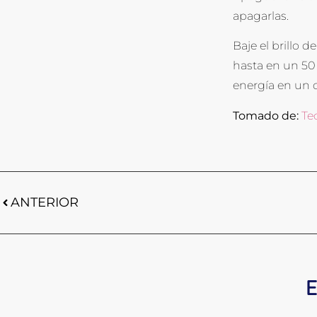
apagarlas.
Baje el brillo d
hasta en un 50 
energía en un d
Tomado de:
Te
ANTERIOR
E