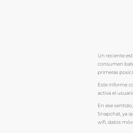
Un reciente est
consumen bater
primeras posic
Este informe 
activa el usuar
En ese sentido
Snapchat, ya qu
wifi, datos móv