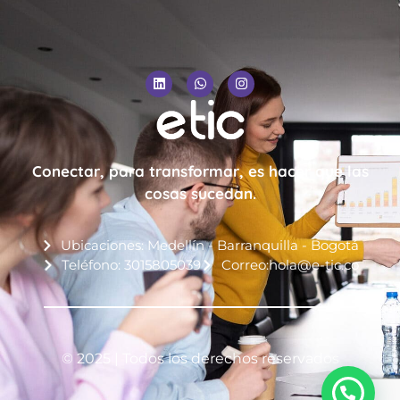
Conectar, para transformar, es hacer que las
cosas sucedan.
Ubicaciones: Medellín - Barranquilla - Bogotá
Teléfono: 3015805039
Correo:hola@e-tic.co
© 2025 | Todos los derechos reservados