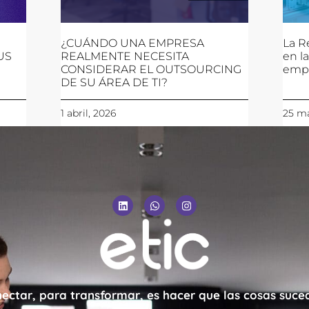
¿CUÁNDO UNA EMPRESA
La R
US
REALMENTE NECESITA
en l
CONSIDERAR EL OUTSOURCING
emp
DE SU ÁREA DE TI?
1 abril, 2026
25 ma
ectar, para transformar, es hacer que las cosas suce