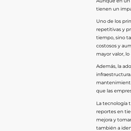
Aunque en un p
tienen un impac
Uno de los pri
repetitivas y 
tiempo, sino t
costosos y aum
mayor valor, lo
Además, la ado
infraestructura
mantenimiento 
que las empres
La tecnología 
reportes en ti
mejora y tomar
también a iden