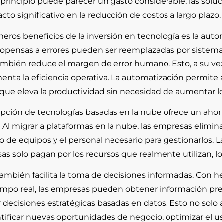
rincipio puede parecer un gasto considerable, las sol
to significativo en la reducción de costos a largo plazo.
meros beneficios de la inversión en tecnología es la aut
propensas a errores pueden ser reemplazadas por sistema
ambién reduce el margen de error humano. Esto, a su vez,
enta la eficiencia operativa. La automatización permite
 que eleva la productividad sin necesidad de aumentar lo
pción de tecnologías basadas en la nube ofrece un ahor
. Al migrar a plataformas en la nube, las empresas elimina
de equipos y el personal necesario para gestionarlos. La
as solo pagan por los recursos que realmente utilizan, l
también facilita la toma de decisiones informadas. Con h
empo real, las empresas pueden obtener información prec
 decisiones estratégicas basadas en datos. Esto no solo a
tificar nuevas oportunidades de negocio, optimizar el u