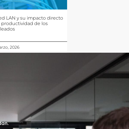
ed LAN y su impacto directo
a productividad de los
leados
rzo, 2026
dan.