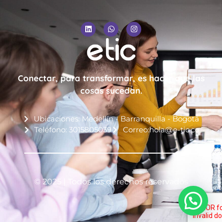
Conectar, para transformar, es hacer que las
cosas sucedan.
Ubicaciones: Medellín - Barranquilla - Bogotá
Teléfono: 3015805039
Correo:hola@e-tic.co
© 2025 | Todos los derechos reservados