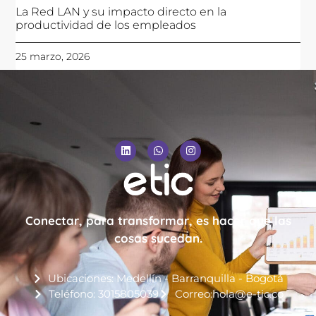
La Red LAN y su impacto directo en la
productividad de los empleados
25 marzo, 2026
Conectar, para transformar, es hacer que las
cosas sucedan.
Ubicaciones: Medellín - Barranquilla - Bogotá
Teléfono: 3015805039
Correo:hola@e-tic.co