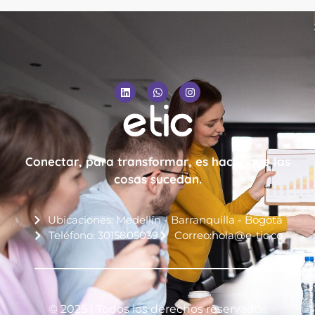
Conectar, para transformar, es hacer que las
cosas sucedan.
Ubicaciones: Medellín - Barranquilla - Bogotá
Teléfono: 3015805039
Correo:hola@e-tic.co
© 2025 | Todos los derechos reservados