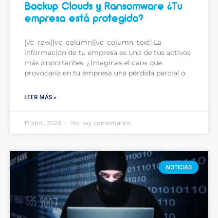
Backup Clouds y Ransomware ¿Tu
empresa está protegida?
[vc_row][vc_column][vc_column_text] La
información de tu empresa es uno de tus activos
más importantes. ¿Imaginas el caos que
provocaría en tu empresa una pérdida parcial o
LEER MÁS »
17 abril, 2020
No hay comentarios
NOTICIAS