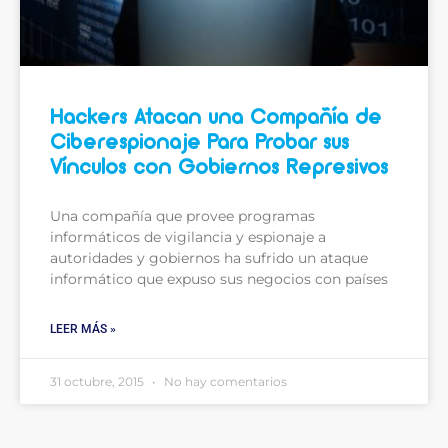
Hackers Atacan una Compañía de
Ciberespionaje Para Probar sus
Vínculos con Gobiernos Represivos
Una compañía que provee programas
informáticos de vigilancia y espionaje a
autoridades y gobiernos ha sufrido un ataque
informático que expuso sus negocios con países
LEER MÁS »
31 octubre, 2015
No hay comentarios