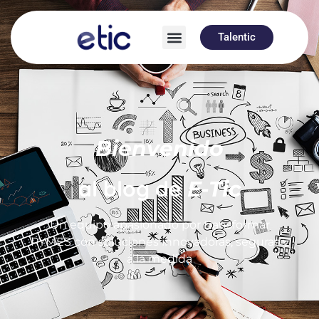
Talentic
Bienvenido
al blog de
E-Tic
Un equipo apasionado por transformar
PYMES con soluciones innovadoras, seguras y
a la medida