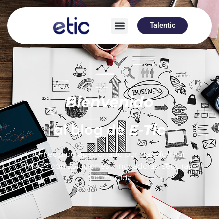
Talentic
Bienvenido
al blog de
E-Tic
Un equipo apasionado por transformar
PYMES con soluciones innovadoras, seguras y
a la medida