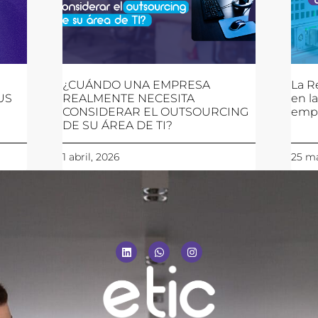
¿CUÁNDO UNA EMPRESA
La R
US
REALMENTE NECESITA
en l
CONSIDERAR EL OUTSOURCING
emp
DE SU ÁREA DE TI?
1 abril, 2026
25 ma