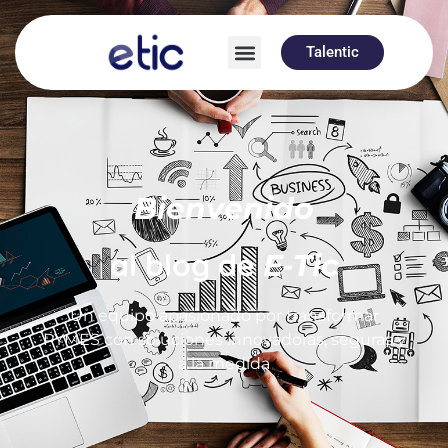
Talentic
Bienvenido
al blog de
E-Tic
Un equipo apasionado por transformar
PYMES con soluciones innovadoras, seguras y
a la medida