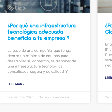
¿Por qué una infraestructura
¿Po
tecnológica adecuada
Cl
beneficia a tu empresa ?
Entr
IP c
La base de una compañía, que tenga
Pued
dentro un mínimo de equipos para
sed
desarrollar su comercio, es disponer de
neg
una infraestructura tecnológica
consolidada, segura y de calidad. Y
LEER
LEER MÁS »
1 diciembre, 2020
No hay comentarios
24 n