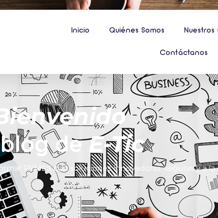
Inicio
Quiénes Somos
Nuestros 
Contáctanos
Bienvenido
 blog de
E-Tic
ormar PYMES con soluciones innovadoras, seguras y a l