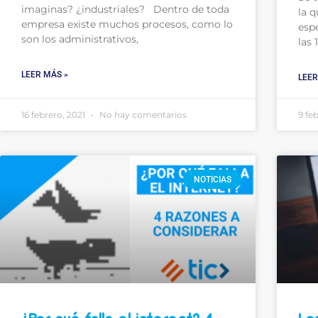
imaginas? ¿industriales? Dentro de toda
la q
empresa existe muchos procesos, como lo
esp
son los administrativos,
las 
LEER MÁS »
LEER
16 febrero, 2021
No hay comentarios
9 fe
NOTICIAS