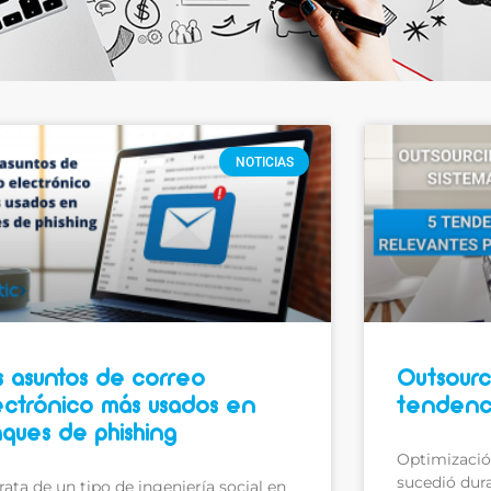
NOTICIAS
s asuntos de correo
Outsourc
ectrónico más usados en
tendenci
aques de phishing
Optimizació
sucedió dur
rata de un tipo de ingeniería social en