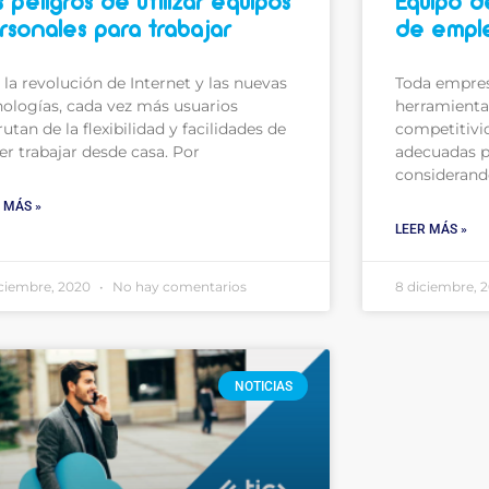
 peligros de utilizar equipos
Equipo d
rsonales para trabajar
de emple
la revolución de Internet y las nuevas
Toda empres
nologías, cada vez más usuarios
herramienta
rutan de la flexibilidad y facilidades de
competitivi
er trabajar desde casa. Por
adecuadas p
considerand
 MÁS »
LEER MÁS »
iciembre, 2020
No hay comentarios
8 diciembre, 
NOTICIAS