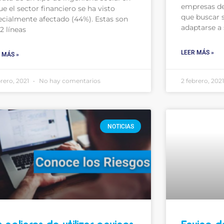
empresas de
ue el sector financiero se ha visto
que buscar 
ecialmente afectado (44%). Estas son
adaptarse a
12 líneas
LEER MÁS »
 MÁS »
brero, 2021
No hay comentarios
2 febrero, 202
NOTICIAS