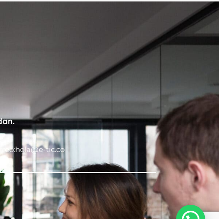
dan.
rreo:hola@e-tic.co