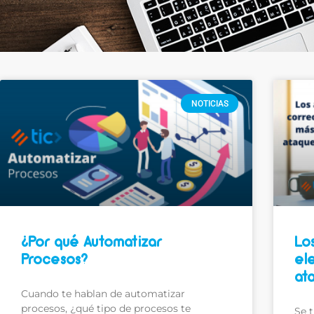
NOTICIAS
¿Por qué Automatizar
Lo
Procesos?
el
at
Cuando te hablan de automatizar
procesos, ¿qué tipo de procesos te
Se t