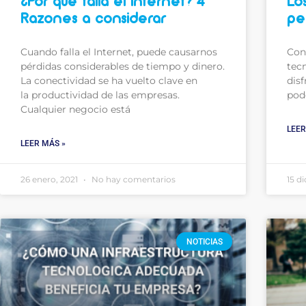
¿Por qué falla el internet? 4
Los
Razones a considerar
pe
Cuando falla el Internet, puede causarnos
Con 
pérdidas considerables de tiempo y dinero.
tec
La conectividad se ha vuelto clave en
disf
la productividad de las empresas.
pod
Cualquier negocio está
LEER
LEER MÁS »
26 enero, 2021
No hay comentarios
15 d
NOTICIAS