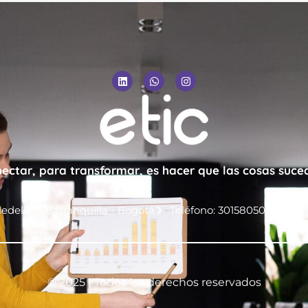
ectar, para transformar, es hacer que las cosas suce
edellín - Barranquilla - Bogotá
Teléfono: 3015805039
Co
© 2025 | Todos los derechos reservados