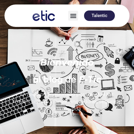
Talentic
Bienvenido
al blog de
E-Tic
Un equipo apasionado por transformar
PYMES con soluciones innovadoras, seguras y
a la medida