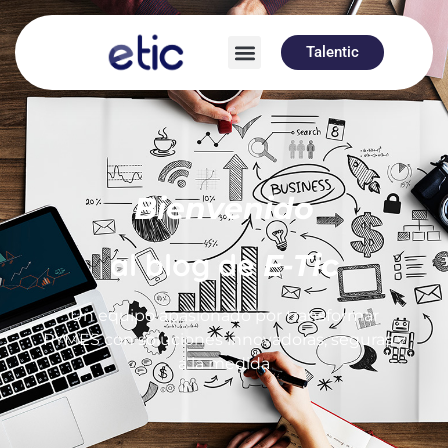
Talentic
Bienvenido
al blog de
E-Tic
Un equipo apasionado por transformar
PYMES con soluciones innovadoras, seguras y
a la medida