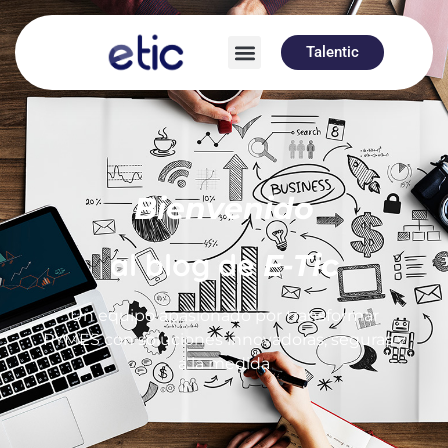
Talentic
Bienvenido
al blog de
E-Tic
Un equipo apasionado por transformar
PYMES con soluciones innovadoras, seguras y
a la medida