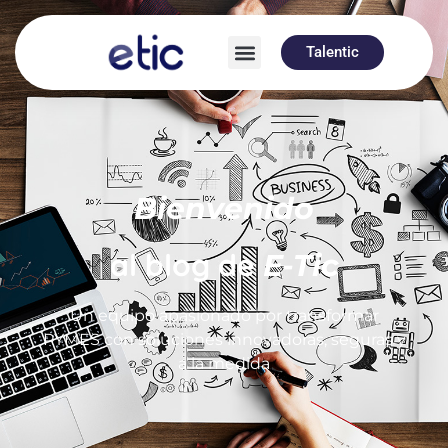
Talentic
Bienvenido
al blog de
E-Tic
Un equipo apasionado por transformar
PYMES con soluciones innovadoras, seguras y
a la medida