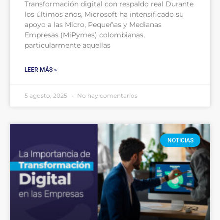
Transformación digital con respaldo real Durante
los últimos años, Microsoft ha intensificado su
apoyo a las Micro, Pequeñas y Medianas
Empresas (MiPymes) colombianas,
particularmente aquellas
LEER MÁS »
5 agosto, 2025
No hay comentarios
NOTICIAS