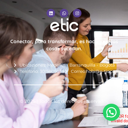
Conectar, para transformar, es hacer que las
cosas sucedan.
Ubicaciones: Medellín - Barranquilla - Bogotá
Teléfono: 3015805039
Correo:hola@e-tic.co
© 2025 | Todos los derechos reservados