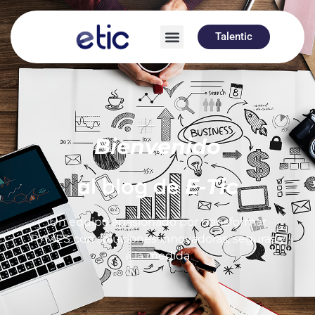
Talentic
Bienvenido
al blog de
E-Tic
Un equipo apasionado por transformar
PYMES con soluciones innovadoras, seguras y
a la medida